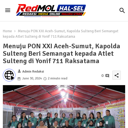
Home
Menuju PON XXI Aceh-Sumut, Kapolda Sulteng Beri Semangat
kepada Atlet Sulteng di Yonif 711 Raksatama
Menuju PON XXI Aceh-Sumut, Kapolda
Sulteng Beri Semangat kepada Atlet
Sulteng di Yonif 711 Raksatama
person
Admin Redaksi
share
0
June 30, 2024
2 minute read