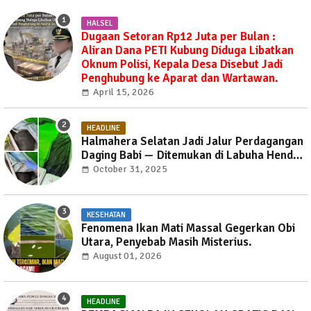
HALSEL
Dugaan Setoran Rp12 Juta per Bulan :
Aliran Dana PETI Kubung Diduga Libatkan
Oknum Polisi, Kepala Desa Disebut Jadi
Penghubung ke Aparat dan Wartawan.
April 15, 2026
HEADLINE
Halmahera Selatan Jadi Jalur Perdagangan
Daging Babi — Ditemukan di Labuha Hendak
Dibawa ke Weda, Warga Mayoritas Marah,
October 31, 2025
Dinas Pertanian Diminta Jangan Tutup Mata
KESEHATAN
Fenomena Ikan Mati Massal Gegerkan Obi
Utara, Penyebab Masih Misterius.
August 01, 2026
HEADLINE