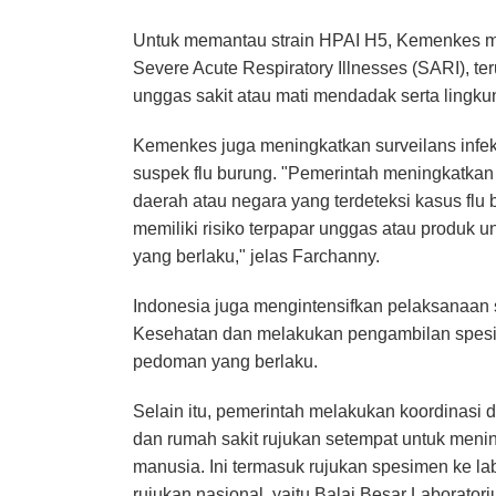
Untuk memantau strain HPAI H5, Kemenkes meni
Severe Acute Respiratory Illnesses (SARI), t
unggas sakit atau mati mendadak serta lingku
Kemenkes juga meningkatkan surveilans infeksi
suspek flu burung. "Pemerintah meningkatka
daerah atau negara yang terdeteksi kasus flu
memiliki risiko terpapar unggas atau produk
yang berlaku," jelas Farchanny.
Indonesia juga mengintensifkan pelaksanaan s
Kesehatan dan melakukan pengambilan spesi
pedoman yang berlaku.
Selain itu, pemerintah melakukan koordinasi 
dan rumah sakit rujukan setempat untuk men
manusia. Ini termasuk rujukan spesimen ke la
rujukan nasional, yaitu Balai Besar Laborator