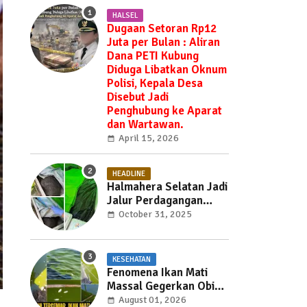
HALSEL
Dugaan Setoran Rp12
Juta per Bulan : Aliran
Dana PETI Kubung
Diduga Libatkan Oknum
Polisi, Kepala Desa
Disebut Jadi
Penghubung ke Aparat
dan Wartawan.
April 15, 2026
HEADLINE
Halmahera Selatan Jadi
Jalur Perdagangan
Daging Babi —
October 31, 2025
Ditemukan di Labuha
Hendak Dibawa ke
Weda, Warga Mayoritas
KESEHATAN
Marah, Dinas Pertanian
Fenomena Ikan Mati
Diminta Jangan Tutup
Massal Gegerkan Obi
Mata
Utara, Penyebab Masih
August 01, 2026