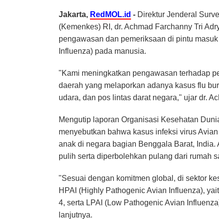
Jakarta,
RedMOL.id
-
Direktur Jenderal Sur
(Kemenkes) RI, dr. Achmad Farchanny Tri Ad
pengawasan dan pemeriksaan di pintu masuk 
Influenza) pada manusia.
"Kami meningkatkan pengawasan terhadap pela
daerah yang melaporkan adanya kasus flu bu
udara, dan pos lintas darat negara," ujar dr.
Mengutip laporan Organisasi Kesehatan Dunia
menyebutkan bahwa kasus infeksi virus Avian
anak di negara bagian Benggala Barat, India.
pulih serta diperbolehkan pulang dari rumah sa
"Sesuai dengan komitmen global, di sektor k
HPAI (Highly Pathogenic Avian Influenza), ya
4, serta LPAI (Low Pathogenic Avian Influenz
lanjutnya.