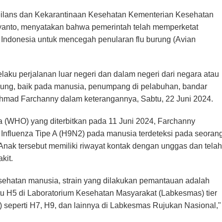
veilans dan Kekarantinaan Kesehatan Kementerian Kesehatan
ryanto, menyatakan bahwa pemerintah telah memperketat
Indonesia untuk mencegah penularan flu burung (Avian
ku perjalanan luar negeri dan dalam negeri dari negara atau
rung, baik pada manusia, penumpang di pelabuhan, bandar
 Achmad Farchanny dalam keterangannya, Sabtu, 22 Juni 2024.
 (WHO) yang diterbitkan pada 11 Juni 2024, Farchanny
 Influenza Tipe A (H9N2) pada manusia terdeteksi pada seoran
 Anak tersebut memiliki riwayat kontak dengan unggas dan telah
kit.
esehatan manusia, strain yang dilakukan pemantauan adalah
itu H5 di Laboratorium Kesehatan Masyarakat (Labkesmas) tier
a) seperti H7, H9, dan lainnya di Labkesmas Rujukan Nasional,"