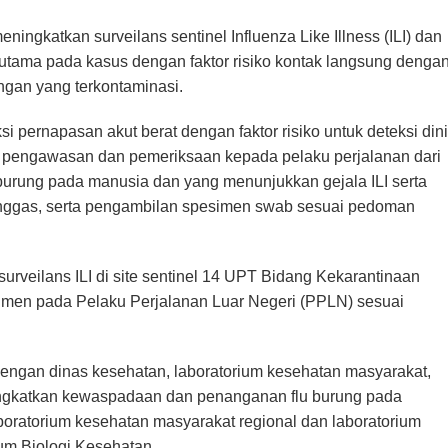
ngkatkan surveilans sentinel Influenza Like Illness (ILI) dan
erutama pada kasus dengan faktor risiko kontak langsung denga
ngan yang terkontaminasi.
 pernapasan akut berat dengan faktor risiko untuk deteksi dini
n pengawasan dan pemeriksaan kepada pelaku perjalanan dari
 burung pada manusia dan yang menunjukkan gejala ILI serta
 unggas, serta pengambilan spesimen swab sesuai pedoman
urveilans ILI di site sentinel 14 UPT Bidang Kekarantinaan
men pada Pelaku Perjalanan Luar Negeri (PPLN) sesuai
dengan dinas kesehatan, laboratorium kesehatan masyarakat,
ingkatkan kewaspadaan dan penanganan flu burung pada
boratorium kesehatan masyarakat regional dan laboratorium
ium Biologi Kesehatan.