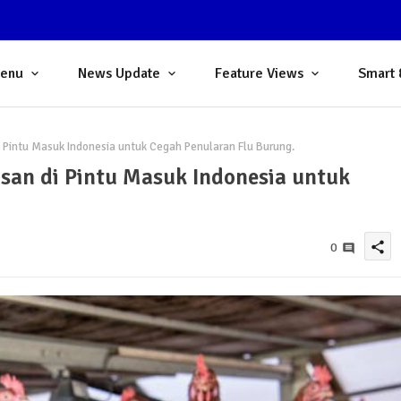
Menu
News Update
Feature Views
Smart 
Pintu Masuk Indonesia untuk Cegah Penularan Flu Burung.
san di Pintu Masuk Indonesia untuk
share
0