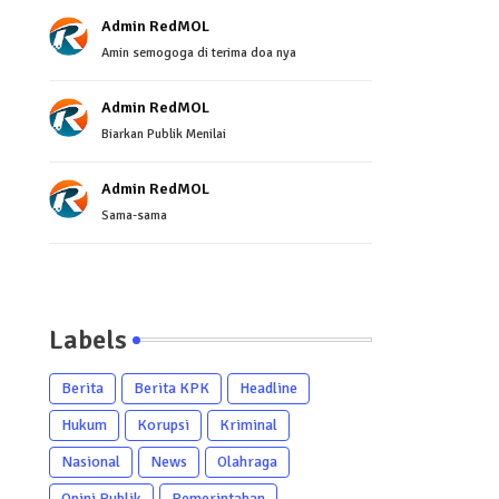
Admin RedMOL
Amin semogoga di terima doa nya
Admin RedMOL
Biarkan Publik Menilai
Admin RedMOL
Sama-sama
Labels
Berita
Berita KPK
Headline
Hukum
Korupsi
Kriminal
Nasional
News
Olahraga
Opini Publik
Pemerintahan