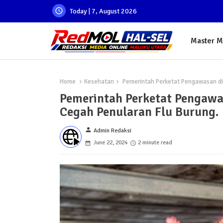
Today | 7, August 2026
Master 
Home
Kesehatan
Pemerintah Perketat Pengawasan di 
Pemerintah Perketat Pengawa
Cegah Penularan Flu Burung.
person
Admin Redaksi
June 22, 2024
2 minute read