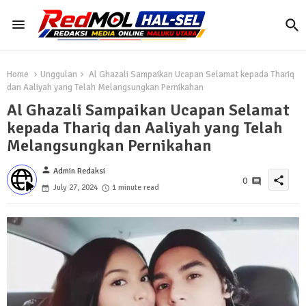
Home
Unggulan
Al Ghazali Sampaikan Ucapan Selamat kepada Thariq
dan Aaliyah yang Telah Melangsungkan Pernikahan
Al Ghazali Sampaikan Ucapan Selamat
kepada Thariq dan Aaliyah yang Telah
Melangsungkan Pernikahan
person
Admin Redaksi
share
0
July 27, 2024
1 minute read