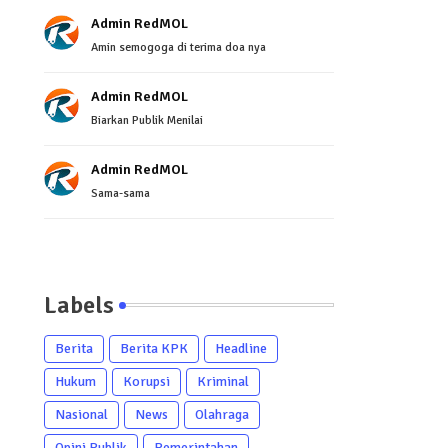
Admin RedMOL
Amin semogoga di terima doa nya
Admin RedMOL
Biarkan Publik Menilai
Admin RedMOL
Sama-sama
Labels
Berita
Berita KPK
Headline
Hukum
Korupsi
Kriminal
Nasional
News
Olahraga
Opini Publik
Pemerintahan