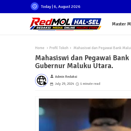
Today | 6, August 2026
Master 
Home
Profil Tokoh
Mahasiswi dan Pegawai Bank Maluku
Mahasiswi dan Pegawai Bank 
Gubernur Maluku Utara.
person
Admin Redaksi
July 29, 2024
1 minute read