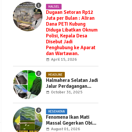
HALSEL
Dugaan Setoran Rp12
Juta per Bulan : Aliran
Dana PETI Kubung
Diduga Libatkan Oknum
Polisi, Kepala Desa
Disebut Jadi
Penghubung ke Aparat
dan Wartawan.
April 15, 2026
HEADLINE
Halmahera Selatan Jadi
Jalur Perdagangan
Daging Babi —
October 31, 2025
Ditemukan di Labuha
Hendak Dibawa ke
Weda, Warga Mayoritas
KESEHATAN
Marah, Dinas Pertanian
Fenomena Ikan Mati
Diminta Jangan Tutup
Massal Gegerkan Obi
Mata
Utara, Penyebab Masih
August 01, 2026