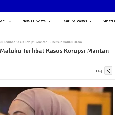
Menu
News Update
Feature Views
Smart 
 Terlibat Kasus Korupsi Mantan Gubernur Maluku Utara.
Maluku Terlibat Kasus Korupsi Mantan
share
0