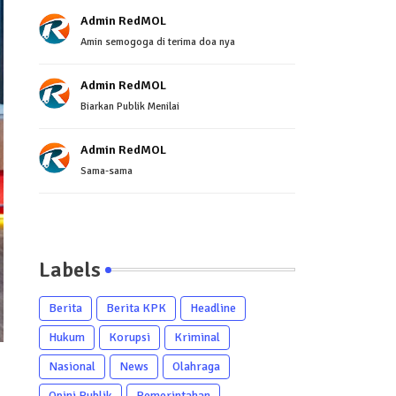
Admin RedMOL
Amin semogoga di terima doa nya
Admin RedMOL
Biarkan Publik Menilai
Admin RedMOL
Sama-sama
Labels
Berita
Berita KPK
Headline
Hukum
Korupsi
Kriminal
Nasional
News
Olahraga
Opini Publik
Pemerintahan