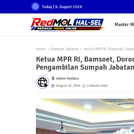
Today | 9, August 2026
Master 
Home
Sumpah Jabatan
Ketua MPR RI, Bamsoet, Doro
Ketua MPR RI, Bamsoet, Doro
Pengambilan Sumpah Jabatan
person
Admin Redaksi
August 15, 2024
2 minute read