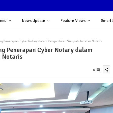
Menu
News Update
Feature Views
Smart 
ng Penerapan Cyber Notary dalam Pengambilan Sumpah Jabatan Notaris
ng Penerapan Cyber Notary dalam
 Notaris
share
0