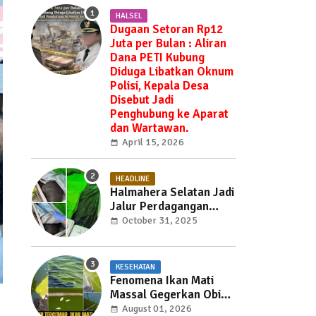
HALSEL
Dugaan Setoran Rp12
Juta per Bulan : Aliran
Dana PETI Kubung
Diduga Libatkan Oknum
Polisi, Kepala Desa
Disebut Jadi
Penghubung ke Aparat
dan Wartawan.
April 15, 2026
HEADLINE
Halmahera Selatan Jadi
Jalur Perdagangan
Daging Babi —
October 31, 2025
Ditemukan di Labuha
Hendak Dibawa ke
Weda, Warga Mayoritas
KESEHATAN
Marah, Dinas Pertanian
Fenomena Ikan Mati
Diminta Jangan Tutup
Massal Gegerkan Obi
Mata
Utara, Penyebab Masih
August 01, 2026