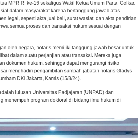
ua MPR RI ke-16 sekaligus Wakil Ketua Umum Partai Golkar,
sial dalam masyarakat karena bertanggung jawab atas
gal, seperti akta jual beli, surat wasiat, dan akta pendirian
ahwa semua proses dan transaksi hukum sesuai dengan
an oleh negara, notaris memiliki tanggung jawab besar untuk
bat dalam suatu perjanjian atau transaksi. Mereka juga
tan dokumen hukum, sehingga dapat mengurangi risiko
 usai menghadiri pengambilan sumpah jabatan notaris Gladys
kumham DKI Jakarta, Kamis (15/8/24).
 adalah lulusan Universitas Padjajaran (UNPAD) dan
dang menempuh program doktoral di bidang ilmu hukum di