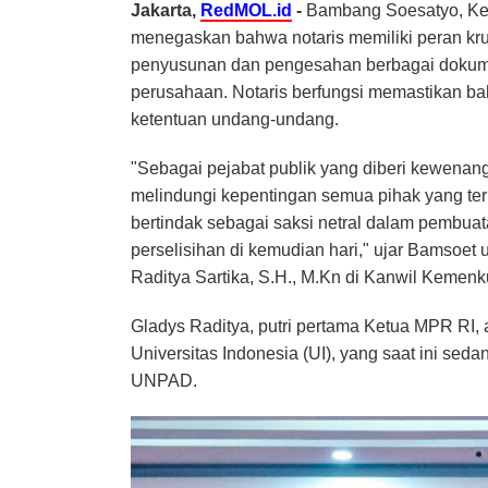
Jakarta,
RedMOL.id
-
Bambang Soesatyo, Ket
menegaskan bahwa notaris memiliki peran kru
penyusunan dan pengesahan berbagai dokumen le
perusahaan. Notaris berfungsi memastikan b
ketentuan undang-undang.
"Sebagai pejabat publik yang diberi kewenang
melindungi kepentingan semua pihak yang terli
bertindak sebagai saksi netral dalam pembua
perselisihan di kemudian hari," ujar Bamsoet
Raditya Sartika, S.H., M.Kn di Kanwil Kemen
Gladys Raditya, putri pertama Ketua MPR RI,
Universitas Indonesia (UI), yang saat ini se
UNPAD.