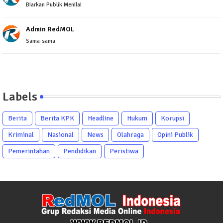
Biarkan Publik Menilai
Admin RedMOL
Sama-sama
Labels
Berita
Berita KPK
Headline
Hukum
Korupsi
Kriminal
Nasional
News
Olahraga
Opini Publik
Pemerintahan
Pendidikan
Peristiwa