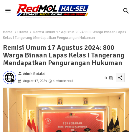
Home
Utama
Remisi Umum 17 Agustus 2024: 800 Warga Binaan Lapas
Kelas I Tangerang Mendapatkan Pengurangan Hukuman
Remisi Umum 17 Agustus 2024: 800
Warga Binaan Lapas Kelas I Tangerang
Mendapatkan Pengurangan Hukuman
person
Admin Redaksi
share
0
August 17, 2024
1 minute read