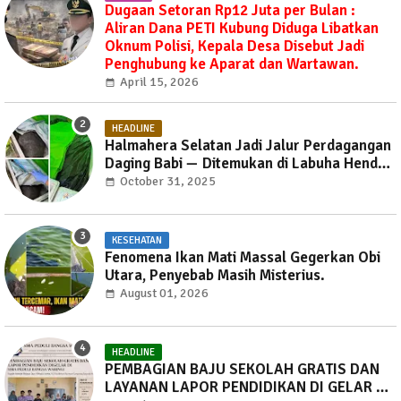
Dugaan Setoran Rp12 Juta per Bulan :
Aliran Dana PETI Kubung Diduga Libatkan
Oknum Polisi, Kepala Desa Disebut Jadi
Penghubung ke Aparat dan Wartawan.
April 15, 2026
HEADLINE
Halmahera Selatan Jadi Jalur Perdagangan
Daging Babi — Ditemukan di Labuha Hendak
Dibawa ke Weda, Warga Mayoritas Marah,
October 31, 2025
Dinas Pertanian Diminta Jangan Tutup Mata
KESEHATAN
Fenomena Ikan Mati Massal Gegerkan Obi
Utara, Penyebab Masih Misterius.
August 01, 2026
HEADLINE
PEMBAGIAN BAJU SEKOLAH GRATIS DAN
LAYANAN LAPOR PENDIDIKAN DI GELAR DI