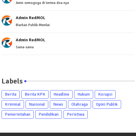
Amin semogoga di terima doa nya
Admin RedMOL
Biarkan Publik Menilai
Admin RedMOL
Sama-sama
Labels
Berita
Berita KPK
Headline
Hukum
Korupsi
Kriminal
Nasional
News
Olahraga
Opini Publik
Pemerintahan
Pendidikan
Peristiwa