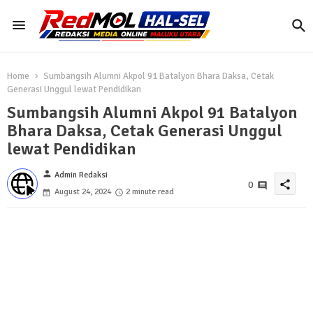
Home
Sumbangsih Alumni Akpol 91 Batalyon Bhara Daksa, Cetak
Generasi Unggul lewat Pendidikan
Sumbangsih Alumni Akpol 91 Batalyon
Bhara Daksa, Cetak Generasi Unggul
lewat Pendidikan
person
Admin Redaksi
share
0
August 24, 2024
2 minute read