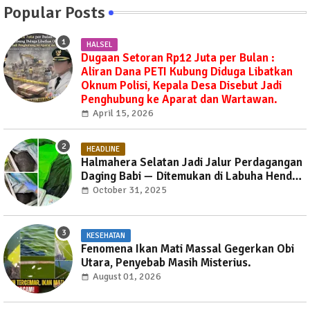
Popular Posts
HALSEL
Dugaan Setoran Rp12 Juta per Bulan :
Aliran Dana PETI Kubung Diduga Libatkan
Oknum Polisi, Kepala Desa Disebut Jadi
Penghubung ke Aparat dan Wartawan.
April 15, 2026
HEADLINE
Halmahera Selatan Jadi Jalur Perdagangan
Daging Babi — Ditemukan di Labuha Hendak
Dibawa ke Weda, Warga Mayoritas Marah,
October 31, 2025
Dinas Pertanian Diminta Jangan Tutup Mata
KESEHATAN
Fenomena Ikan Mati Massal Gegerkan Obi
Utara, Penyebab Masih Misterius.
August 01, 2026