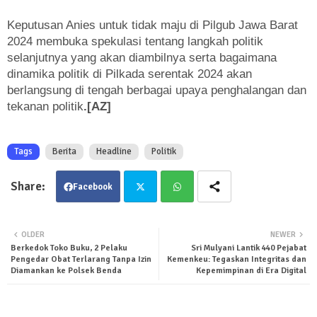
Keputusan Anies untuk tidak maju di Pilgub Jawa Barat
2024 membuka spekulasi tentang langkah politik
selanjutnya yang akan diambilnya serta bagaimana
dinamika politik di Pilkada serentak 2024 akan
berlangsung di tengah berbagai upaya penghalangan dan
tekanan politik
.[AZ]
Tags
Berita
Headline
Politik
Facebook
Twit
Wha
OLDER
NEWER
Berkedok Toko Buku, 2 Pelaku
Sri Mulyani Lantik 440 Pejabat
ter
tsa
Pengedar Obat Terlarang Tanpa Izin
Kemenkeu: Tegaskan Integritas dan
Diamankan ke Polsek Benda
Kepemimpinan di Era Digital
pp