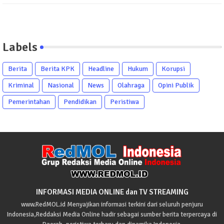
Labels
Berita
Berita KPK
Headline
Hukum
Korupsi
Kriminal
Nasional
News
Olahraga
Opini Publik
Pemerintahan
Pendidikan
Peristiwa
INFORMASI MEDIA ONLINE dan TV STREAMING
www.RedMOL.id Menyajikan informasi terkini dari seluruh penjuru
Indonesia,Reddaksi Media Online hadir sebagai sumber berita terpercaya di