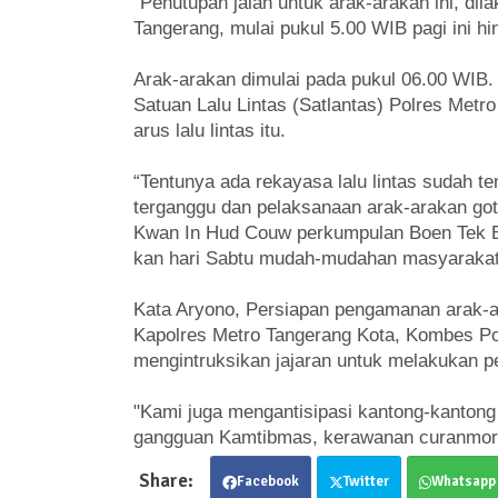
"Penutupan jalan untuk arak-arakan ini, dila
Tangerang, mulai pukul 5.00 WIB pagi ini hi
Arak-arakan dimulai pada pukul 06.00 WIB.
Satuan Lalu Lintas (Satlantas) Polres Met
arus lalu lintas itu.
“Tentunya ada rekayasa lalu lintas sudah te
terganggu dan pelaksanaan arak-arakan go
Kwan In Hud Couw perkumpulan Boen Tek Bio
kan hari Sabtu mudah-mudahan masyarakat 
Kata Aryono, Persiapan pengamanan arak-ar
Kapolres Metro Tangerang Kota, Kombes Po
mengintruksikan jajaran untuk melakukan 
"Kami juga mengantisipasi kantong-kantong
gangguan Kamtibmas, kerawanan curanmor 
Facebook
Twitter
Whatsapp