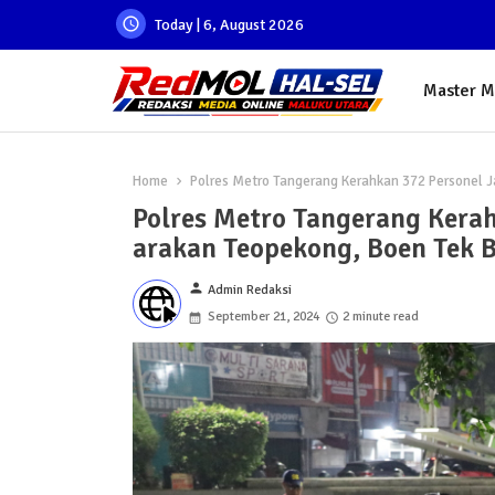
Today | 6, August 2026
Master 
Home
Polres Metro Tangerang Kerahkan 372 Personel 
Polres Metro Tangerang Kera
arakan Teopekong, Boen Tek B
person
Admin Redaksi
September 21, 2024
2 minute read