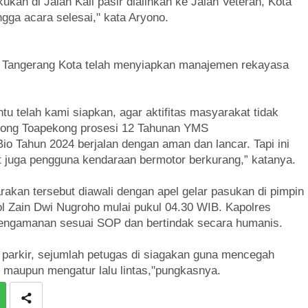
kukan di Jalan Kali pasir dialihkan ke Jalan Veteran, Kota
ngga acara selesai," kata Aryono.
ro Tangerang Kota telah menyiapkan manajemen rekayasa
ntu telah kami siapkan, agar aktifitas masyarakat tidak
tong Toapekong prosesi 12 Tahunan YMS
 Tahun 2024 berjalan dengan aman dan lancar. Tapi ini
juga pengguna kendaraan bermotor berkurang,” katanya.
akan tersebut diawali dengan apel gelar pasukan di pimpin
l Zain Dwi Nugroho mulai pukul 04.30 WIB. Kapolres
pengamanan sesuai SOP dan bertindak secara humanis.
 parkir, sejumlah petugas di siagakan guna mencegah
maupun mengatur lalu lintas,"pungkasnya.