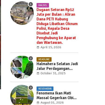
HALSEL
Dugaan Setoran Rp12
Juta per Bulan : Aliran
Dana PETI Kubung
Diduga Libatkan Oknum
Polisi, Kepala Desa
Disebut Jadi
Penghubung ke Aparat
dan Wartawan.
April 15, 2026
HEADLINE
Halmahera Selatan Jadi
Jalur Perdagangan
Daging Babi —
October 31, 2025
Ditemukan di Labuha
Hendak Dibawa ke
Weda, Warga Mayoritas
KESEHATAN
Marah, Dinas Pertanian
Fenomena Ikan Mati
Diminta Jangan Tutup
Massal Gegerkan Obi
Mata
Utara, Penyebab Masih
August 01, 2026