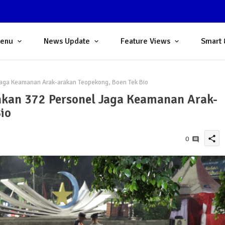
Menu
News Update
Feature Views
Smart 
Jaga Keamanan Arak-arakan Teopekong, Boen Tek Bio
hkan 372 Personel Jaga Keamanan Arak-
io
share
0