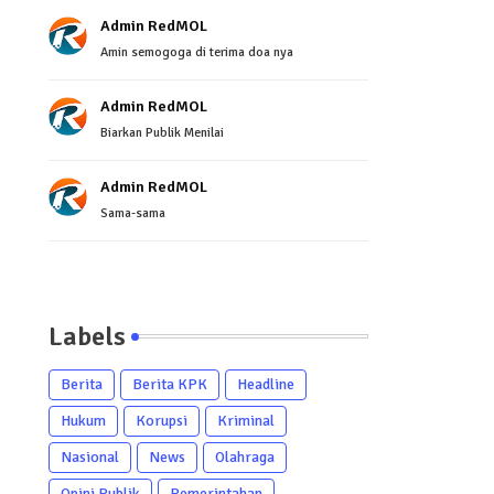
Admin RedMOL
Amin semogoga di terima doa nya
Admin RedMOL
Biarkan Publik Menilai
Admin RedMOL
Sama-sama
Labels
Berita
Berita KPK
Headline
Hukum
Korupsi
Kriminal
Nasional
News
Olahraga
Opini Publik
Pemerintahan