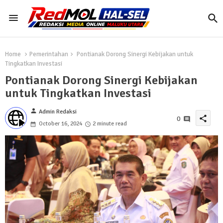
Home
Pemerintahan
Pontianak Dorong Sinergi Kebijakan untuk
Tingkatkan Investasi
Pontianak Dorong Sinergi Kebijakan
untuk Tingkatkan Investasi
person
Admin Redaksi
share
0
October 16, 2024
2 minute read