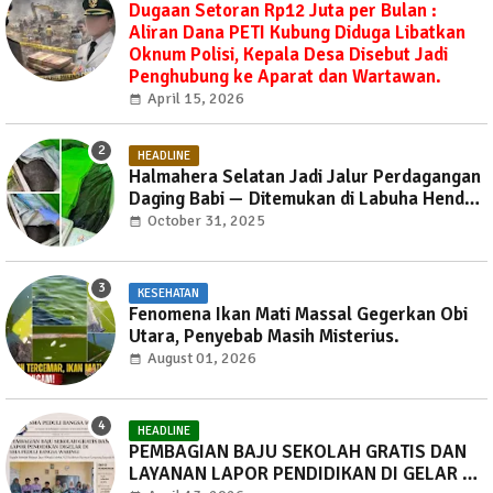
Dugaan Setoran Rp12 Juta per Bulan :
Aliran Dana PETI Kubung Diduga Libatkan
Oknum Polisi, Kepala Desa Disebut Jadi
Penghubung ke Aparat dan Wartawan.
April 15, 2026
HEADLINE
Halmahera Selatan Jadi Jalur Perdagangan
Daging Babi — Ditemukan di Labuha Hendak
Dibawa ke Weda, Warga Mayoritas Marah,
October 31, 2025
Dinas Pertanian Diminta Jangan Tutup Mata
KESEHATAN
Fenomena Ikan Mati Massal Gegerkan Obi
Utara, Penyebab Masih Misterius.
August 01, 2026
HEADLINE
PEMBAGIAN BAJU SEKOLAH GRATIS DAN
LAYANAN LAPOR PENDIDIKAN DI GELAR DI