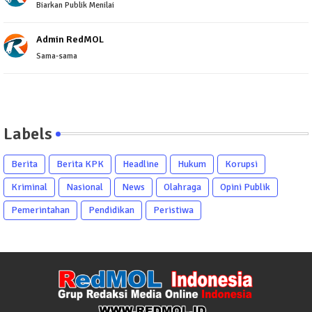
Biarkan Publik Menilai
Admin RedMOL
Sama-sama
Labels
Berita
Berita KPK
Headline
Hukum
Korupsi
Kriminal
Nasional
News
Olahraga
Opini Publik
Pemerintahan
Pendidikan
Peristiwa