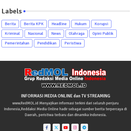
Labels
Berita
Berita KPK
Headline
Hukum
Korupsi
Kriminal
Nasional
News
Olahraga
Opini Publik
Pemerintahan
Pendidikan
Peristiwa
INFORMASI MEDIA ONLINE dan TV STREAMING
www.RedMOL.id Menyajikan informasi terkini dari seluruh penjuru
Indonesia,Reddaksi Media Online hadir sebagai sumber berita terpercaya di
Daerah, peristiwa terbaru dan dinamika Indonesia.