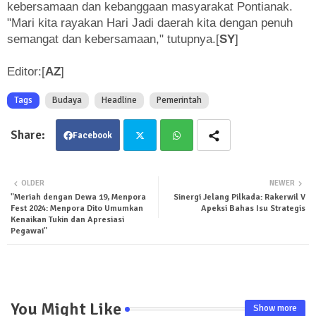
kebersamaan dan kebanggaan masyarakat Pontianak.
"Mari kita rayakan Hari Jadi daerah kita dengan penuh
semangat dan kebersamaan," tutupnya.[
SY
]
Editor:[
AZ
]
Tags
Budaya
Headline
Pemerintah
Facebook
Twit
Wha
OLDER
NEWER
"Meriah dengan Dewa 19, Menpora
Sinergi Jelang Pilkada: Rakerwil V
ter
tsa
Fest 2024: Menpora Dito Umumkan
Apeksi Bahas Isu Strategis
Kenaikan Tukin dan Apresiasi
pp
Pegawai"
You Might Like
Show more