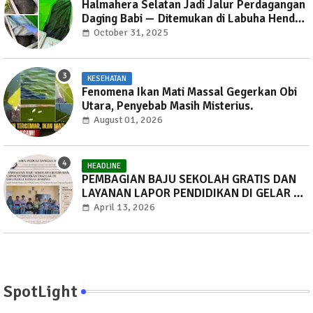
Halmahera Selatan Jadi Jalur Perdagangan
Daging Babi — Ditemukan di Labuha Hendak
Dibawa ke Weda, Warga Mayoritas Marah,
October 31, 2025
Dinas Pertanian Diminta Jangan Tutup Mata
KESEHATAN
Fenomena Ikan Mati Massal Gegerkan Obi
Utara, Penyebab Masih Misterius.
August 01, 2026
HEADLINE
PEMBAGIAN BAJU SEKOLAH GRATIS DAN
LAYANAN LAPOR PENDIDIKAN DI GELAR DI
SMA PEDULI BANGSA WARINGI.
April 13, 2026
SpotLight