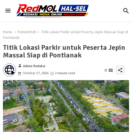
Home
Pemerintah
Titik Lokasi Parkir untuk Peserta Jepin Massal Siap di
Pontianak
Titik Lokasi Parkir untuk Peserta Jepin
Massal Siap di Pontianak
person
Admin Redaksi
share
0
October 17, 2024
2 minute read