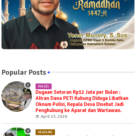
Popular Posts
HALSEL
Dugaan Setoran Rp12 Juta per Bulan :
Aliran Dana PETI Kubung Diduga Libatkan
Oknum Polisi, Kepala Desa Disebut Jadi
Penghubung ke Aparat dan Wartawan.
April 15, 2026
HEADLINE