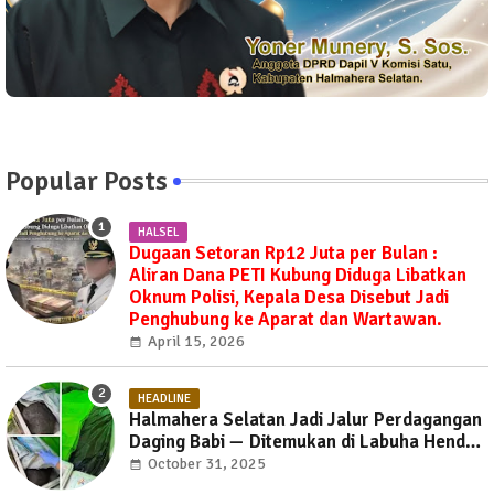
Popular Posts
HALSEL
Dugaan Setoran Rp12 Juta per Bulan :
Aliran Dana PETI Kubung Diduga Libatkan
Oknum Polisi, Kepala Desa Disebut Jadi
Penghubung ke Aparat dan Wartawan.
April 15, 2026
HEADLINE
Halmahera Selatan Jadi Jalur Perdagangan
Daging Babi — Ditemukan di Labuha Hendak
Dibawa ke Weda, Warga Mayoritas Marah,
October 31, 2025
Dinas Pertanian Diminta Jangan Tutup Mata