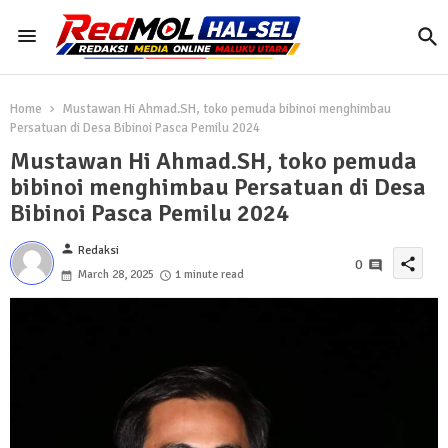
Home
Mustawan Hi Ahmad.SH, toko pemuda bibinoi menghimbau
Persatuan di Desa Bibinoi Pasca Pemilu 2024
Mustawan Hi Ahmad.SH, toko pemuda
bibinoi menghimbau Persatuan di Desa
Bibinoi Pasca Pemilu 2024
person
Redaksi
share
0
March 28, 2025
1 minute read