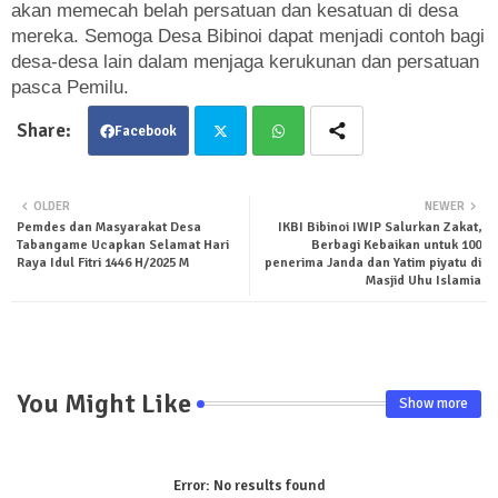
akan memecah belah persatuan dan kesatuan di desa
mereka. Semoga Desa Bibinoi dapat menjadi contoh bagi
desa-desa lain dalam menjaga kerukunan dan persatuan
pasca Pemilu.
Facebook
Twit
Wha
OLDER
NEWER
Pemdes dan Masyarakat Desa
IKBI Bibinoi IWIP Salurkan Zakat,
ter
tsa
Tabangame Ucapkan Selamat Hari
Berbagi Kebaikan untuk 100
Raya Idul Fitri 1446 H/2025 M
penerima Janda dan Yatim piyatu di
pp
Masjid Uhu Islamia
You Might Like
Show more
Error:
No results found