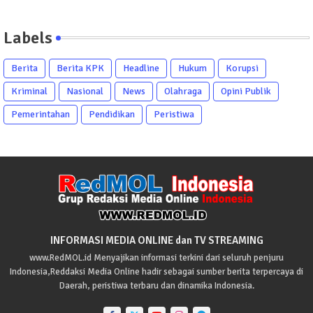
Labels
Berita
Berita KPK
Headline
Hukum
Korupsi
Kriminal
Nasional
News
Olahraga
Opini Publik
Pemerintahan
Pendidikan
Peristiwa
INFORMASI MEDIA ONLINE dan TV STREAMING
www.RedMOL.id Menyajikan informasi terkini dari seluruh penjuru
Indonesia,Reddaksi Media Online hadir sebagai sumber berita terpercaya di
Daerah, peristiwa terbaru dan dinamika Indonesia.