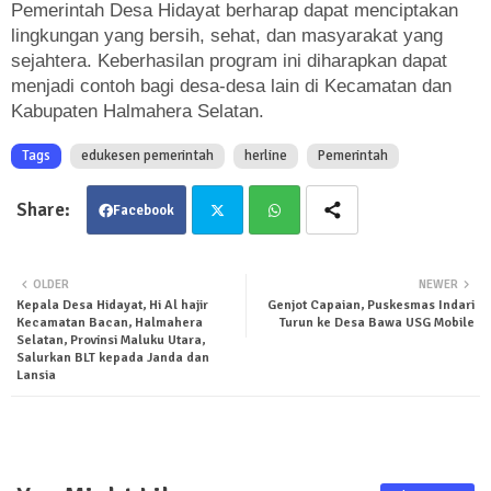
Pemerintah Desa Hidayat berharap dapat menciptakan
lingkungan yang bersih, sehat, dan masyarakat yang
sejahtera. Keberhasilan program ini diharapkan dapat
menjadi contoh bagi desa-desa lain di Kecamatan dan
Kabupaten Halmahera Selatan.
Tags
edukesen pemerintah
herline
Pemerintah
Facebook
Twit
Wha
OLDER
NEWER
Kepala Desa Hidayat, Hi Al hajir
Genjot Capaian, Puskesmas Indari
ter
tsa
Kecamatan Bacan, Halmahera
Turun ke Desa Bawa USG Mobile
Selatan, Provinsi Maluku Utara,
pp
Salurkan BLT kepada Janda dan
Lansia