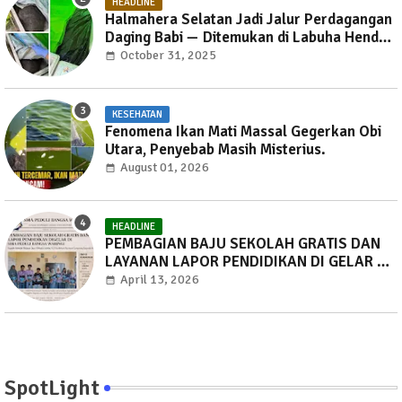
HEADLINE
Halmahera Selatan Jadi Jalur Perdagangan
Daging Babi — Ditemukan di Labuha Hendak
Dibawa ke Weda, Warga Mayoritas Marah,
October 31, 2025
Dinas Pertanian Diminta Jangan Tutup Mata
KESEHATAN
Fenomena Ikan Mati Massal Gegerkan Obi
Utara, Penyebab Masih Misterius.
August 01, 2026
HEADLINE
PEMBAGIAN BAJU SEKOLAH GRATIS DAN
LAYANAN LAPOR PENDIDIKAN DI GELAR DI
SMA PEDULI BANGSA WARINGI.
April 13, 2026
SpotLight