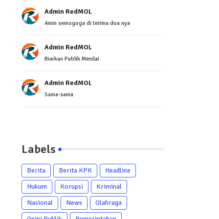
Admin RedMOL
Amin semogoga di terima doa nya
Admin RedMOL
Biarkan Publik Menilai
Admin RedMOL
Sama-sama
Labels
Berita
Berita KPK
Headline
Hukum
Korupsi
Kriminal
Nasional
News
Olahraga
Opini Publik
Pemerintahan