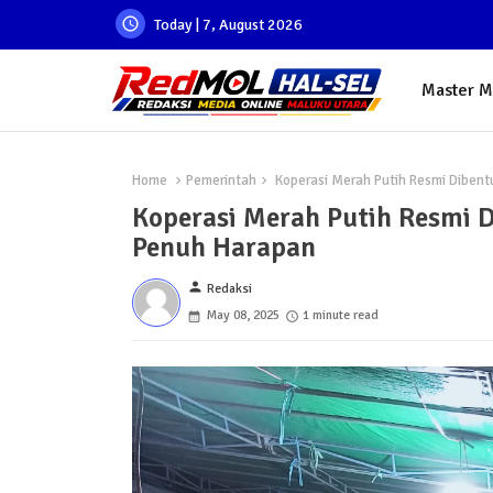
Today | 7, August 2026
Master 
Home
Pemerintah
Koperasi Merah Putih Resmi Dibent
Koperasi Merah Putih Resmi D
Penuh Harapan
person
Redaksi
May 08, 2025
1 minute read