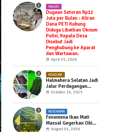
HALSEL
Dugaan Setoran Rp12
Juta per Bulan : Aliran
Dana PETI Kubung
Diduga Libatkan Oknum
Polisi, Kepala Desa
Disebut Jadi
Penghubung ke Aparat
dan Wartawan.
April 15, 2026
HEADLINE
Halmahera Selatan Jadi
Jalur Perdagangan
Daging Babi —
October 31, 2025
Ditemukan di Labuha
Hendak Dibawa ke
Weda, Warga Mayoritas
KESEHATAN
Marah, Dinas Pertanian
Fenomena Ikan Mati
Diminta Jangan Tutup
Massal Gegerkan Obi
Mata
Utara, Penyebab Masih
August 01, 2026