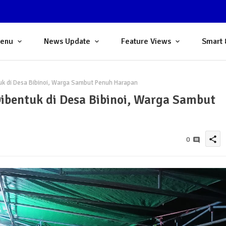
Menu
News Update
Feature Views
Smart 
uk di Desa Bibinoi, Warga Sambut Penuh Harapan
ibentuk di Desa Bibinoi, Warga Sambut
share
0