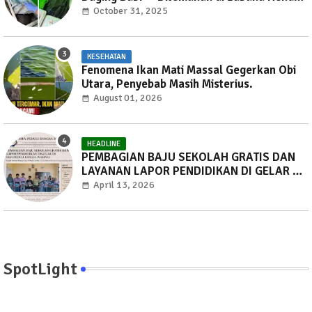
Dibawa ke Weda, Warga Mayoritas Marah,
October 31, 2025
Dinas Pertanian Diminta Jangan Tutup Mata
KESEHATAN
Fenomena Ikan Mati Massal Gegerkan Obi
Utara, Penyebab Masih Misterius.
August 01, 2026
HEADLINE
PEMBAGIAN BAJU SEKOLAH GRATIS DAN
LAYANAN LAPOR PENDIDIKAN DI GELAR DI
SMA PEDULI BANGSA WARINGI.
April 13, 2026
SpotLight