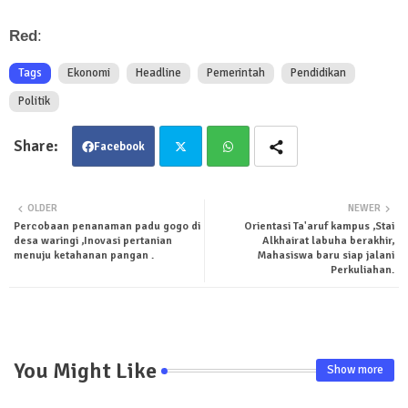
Red
:
Tags
Ekonomi
Headline
Pemerintah
Pendidikan
Politik
Facebook
Twit
Wha
OLDER
NEWER
Percobaan penanaman padu gogo di
Orientasi Ta'aruf kampus ,Stai
ter
tsa
desa waringi ,Inovasi pertanian
Alkhairat labuha berakhir,
menuju ketahanan pangan .
Mahasiswa baru siap jalani
pp
Perkuliahan.
You Might Like
Show more