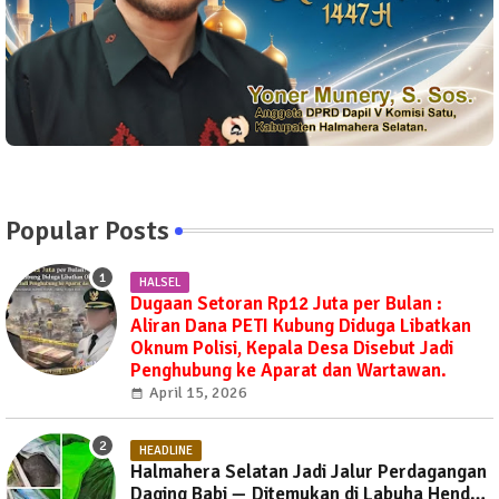
Popular Posts
HALSEL
Dugaan Setoran Rp12 Juta per Bulan :
Aliran Dana PETI Kubung Diduga Libatkan
Oknum Polisi, Kepala Desa Disebut Jadi
Penghubung ke Aparat dan Wartawan.
April 15, 2026
HEADLINE
Halmahera Selatan Jadi Jalur Perdagangan
Daging Babi — Ditemukan di Labuha Hendak