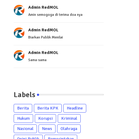
Admin RedMOL
Amin semogoga di terima doa nya
Admin RedMOL
Biarkan Publik Menilai
Admin RedMOL
Sama-sama
Labels
Berita
Berita KPK
Headline
Hukum
Korupsi
Kriminal
Nasional
News
Olahraga
Opini Publik
Pemerintahan