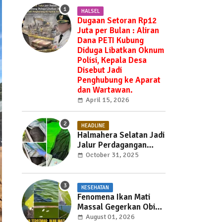
HALSEL
Dugaan Setoran Rp12
Juta per Bulan : Aliran
Dana PETI Kubung
Diduga Libatkan Oknum
Polisi, Kepala Desa
Disebut Jadi
Penghubung ke Aparat
dan Wartawan.
April 15, 2026
HEADLINE
Halmahera Selatan Jadi
Jalur Perdagangan
Daging Babi —
October 31, 2025
Ditemukan di Labuha
Hendak Dibawa ke
Weda, Warga Mayoritas
KESEHATAN
Marah, Dinas Pertanian
Fenomena Ikan Mati
Diminta Jangan Tutup
Massal Gegerkan Obi
Mata
Utara, Penyebab Masih
August 01, 2026