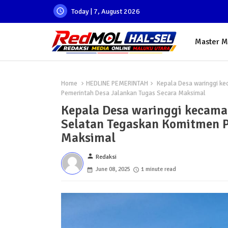
Today | 7, August 2026
Master 
Home
HEDLINE PEMERINTAH
Kepala Desa waringgi ke
Pemerintah Desa Jalankan Tugas Secara Maksimal
Kepala Desa waringgi kecama
Selatan Tegaskan Komitmen P
Maksimal
person
Redaksi
June 08, 2025
1 minute read