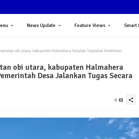
Menu
News Update
Feature Views
Smart 
camatan obi utara, kabupaten Halmahera Selatan Tegaskan Komitmen
tan obi utara, kabupaten Halmahera
emerintah Desa Jalankan Tugas Secara
share
0