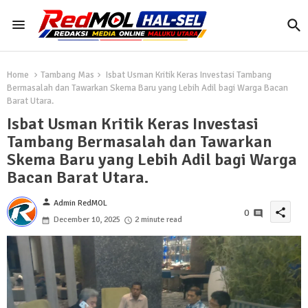
Home
Tambang Mas
Isbat Usman Kritik Keras Investasi Tambang
Bermasalah dan Tawarkan Skema Baru yang Lebih Adil bagi Warga Bacan
Barat Utara.
Isbat Usman Kritik Keras Investasi
Tambang Bermasalah dan Tawarkan
Skema Baru yang Lebih Adil bagi Warga
Bacan Barat Utara.
person
Admin RedMOL
share
0
December 10, 2025
2 minute read