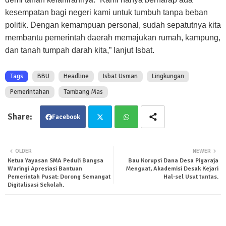
kesempatan bagi negeri kami untuk tumbuh tanpa beban
politik. Dengan kemampuan personal, sudah sepatutnya kita
membantu pemerintah daerah memajukan rumah, kampung,
dan tanah tumpah darah kita,” lanjut Isbat.
Tags
BBU
Headline
Isbat Usman
Lingkungan
Pemerintahan
Tambang Mas
Facebook
Twit
Wha
OLDER
NEWER
Ketua Yayasan SMA Peduli Bangsa
Bau Korupsi Dana Desa Pigaraja
ter
tsa
Waringi Apresiasi Bantuan
Menguat, Akademisi Desak Kejari
Pemerintah Pusat: Dorong Semangat
Hal-sel Usut tuntas.
pp
Digitalisasi Sekolah.