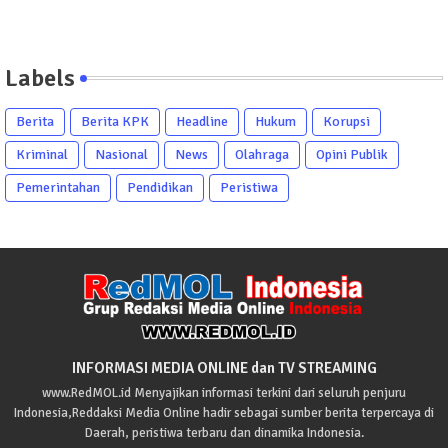
Labels
Berita
Berita KPK
Headline
Hukum
Korupsi
Kriminal
Nasional
News
Olahraga
Opini Publik
Pemerintahan
Pendidikan
Peristiwa
INFORMASI MEDIA ONLINE dan TV STREAMING
www.RedMOL.id Menyajikan informasi terkini dari seluruh penjuru
Indonesia,Reddaksi Media Online hadir sebagai sumber berita terpercaya di
Daerah, peristiwa terbaru dan dinamika Indonesia.