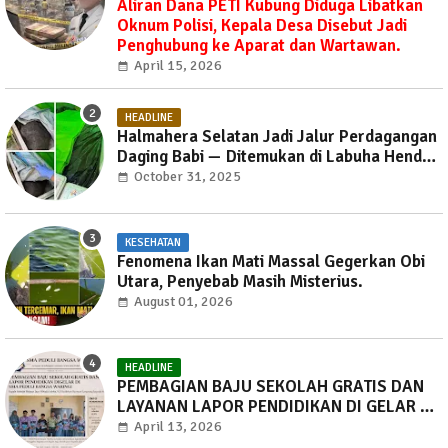
Aliran Dana PETI Kubung Diduga Libatkan
Oknum Polisi, Kepala Desa Disebut Jadi
Penghubung ke Aparat dan Wartawan.
April 15, 2026
HEADLINE
Halmahera Selatan Jadi Jalur Perdagangan
Daging Babi — Ditemukan di Labuha Hendak
Dibawa ke Weda, Warga Mayoritas Marah,
October 31, 2025
Dinas Pertanian Diminta Jangan Tutup Mata
KESEHATAN
Fenomena Ikan Mati Massal Gegerkan Obi
Utara, Penyebab Masih Misterius.
August 01, 2026
HEADLINE
PEMBAGIAN BAJU SEKOLAH GRATIS DAN
LAYANAN LAPOR PENDIDIKAN DI GELAR DI
SMA PEDULI BANGSA WARINGI.
April 13, 2026