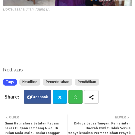
Dok/suasana ujian ruang B .
Red:azis
Tags
Headline
Pemerintahan
Pendidikan
Facebook
Twit
Wha
OLDER
NEWER
Gmni Halmahera Selatan Kecam
Diduga Lepas Tangan, Pemerintah
ter
tsa
Keras Dugaan Tambang Nikel Di
Daerah Dinilai Tidak Serius
Pulau Mala-Mala, Dinilai Langgar
Menyelesaikan Permasalahan Proyek