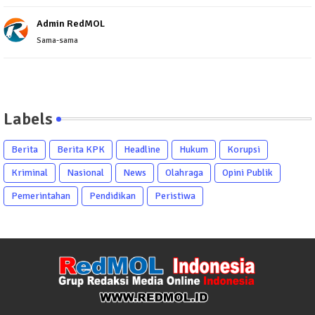
Admin RedMOL
Sama-sama
Labels
Berita
Berita KPK
Headline
Hukum
Korupsi
Kriminal
Nasional
News
Olahraga
Opini Publik
Pemerintahan
Pendidikan
Peristiwa