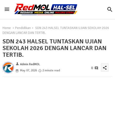
Home
Pendidikan
SDN 243 HALSEL TUNTASKAN UJIAN SEKOLAH 2026
DENGAN LANCAR DAN TERTIB.
SDN 243 HALSEL TUNTASKAN UJIAN
SEKOLAH 2026 DENGAN LANCAR DAN
TERTIB.
person
Admin RedMOL
share
0
May 07, 2026
2 minute read