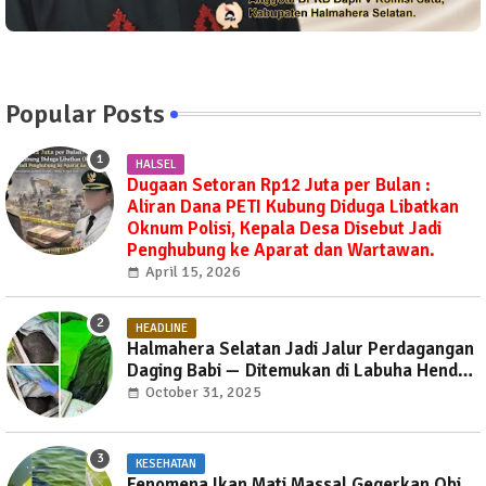
Popular Posts
HALSEL
Dugaan Setoran Rp12 Juta per Bulan :
Aliran Dana PETI Kubung Diduga Libatkan
Oknum Polisi, Kepala Desa Disebut Jadi
Penghubung ke Aparat dan Wartawan.
April 15, 2026
HEADLINE
Halmahera Selatan Jadi Jalur Perdagangan
Daging Babi — Ditemukan di Labuha Hendak
Dibawa ke Weda, Warga Mayoritas Marah,
October 31, 2025
Dinas Pertanian Diminta Jangan Tutup Mata
KESEHATAN
Fenomena Ikan Mati Massal Gegerkan Obi