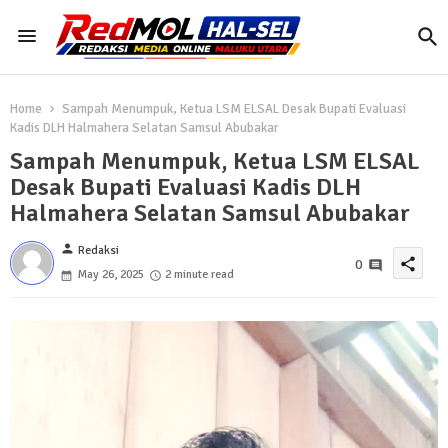
Home
Sampah Menumpuk, Ketua LSM ELSAL Desak Bupati Evaluasi
Kadis DLH Halmahera Selatan Samsul Abubakar
Sampah Menumpuk, Ketua LSM ELSAL
Desak Bupati Evaluasi Kadis DLH
Halmahera Selatan Samsul Abubakar
person
Redaksi
share
0
May 26, 2025
2 minute read